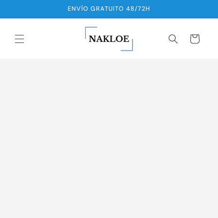
Saltar
ENVÍO GRATUITO 48/72H
para o
conteúdo
Carrinho