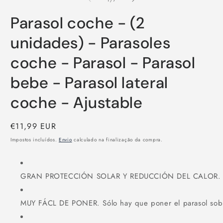
1
2
em
e
Parasol coche - (2
modal
m
unidades) - Parasoles
coche - Parasol - Parasol
bebe - Parasol lateral
coche - Ajustable
Preço
€11,99 EUR
normal
Impostos incluídos.
Envio
calculado na finalização da compra.
GRAN PROTECCIÓN SOLAR Y REDUCCIÓN DEL CALOR. Gracias a
MUY FÁCL DE PONER. Sólo hay que poner el parasol sobre e