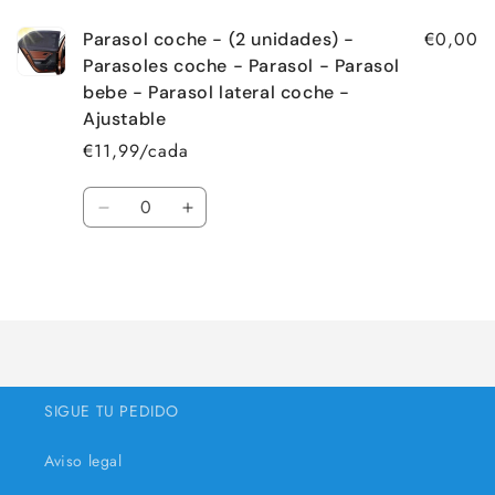
carrinho
€0,00
Parasol coche - (2 unidades) -
Parasoles coche - Parasol - Parasol
bebe - Parasol lateral coche -
Ajustable
€11,99/cada
Quantidade
Diminuir
Aumentar
a
a
quantidade
quantidade
A
de
de
Default
Default
carregar...
Title
Title
SIGUE TU PEDIDO
Aviso legal