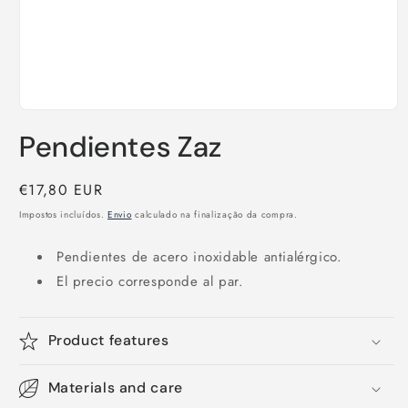
Abrir
conteúdo
Pendientes Zaz
multimédia
1
em
modal
Preço
€17,80 EUR
normal
Impostos incluídos.
Envio
calculado na finalização da compra.
Pendientes de acero inoxidable antialérgico.
El precio corresponde al par.
Product features
Materials and care