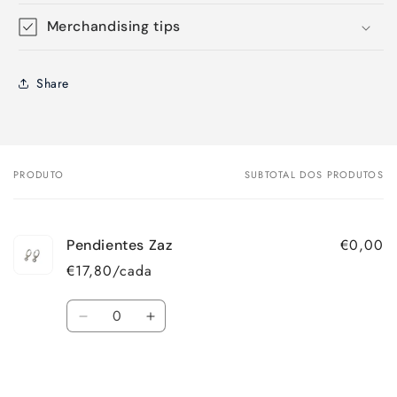
Merchandising tips
Share
PRODUTO
SUBTOTAL DOS PRODUTOS
O
seu
carrinho
€0,00
Pendientes Zaz
€17,80/cada
Quantidade
Diminuir
Aumentar
a
a
quantidade
quantidade
A
de
de