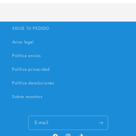
Default
Default
carregar...
Title
Title
SIGUE TU PEDIDO
Aviso legal
Política envíos
Política privacidad
Política devoluciones
Sobre nosotros
E-mail