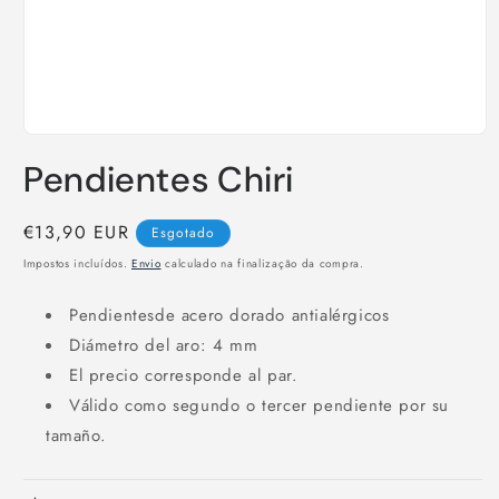
Abrir
conteúdo
Pendientes Chiri
multimédia
1
em
modal
Preço
€13,90 EUR
Esgotado
normal
Impostos incluídos.
Envio
calculado na finalização da compra.
Pendientesde acero dorado antialérgicos
Diámetro del aro: 4 mm
El precio corresponde al par.
Válido como segundo o tercer pendiente por su
tamaño.