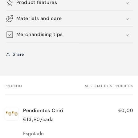
Product features
Materials and care
Merchandising tips
Share
PRODUTO
SUBTOTAL DOS PRODUTOS
O
seu
carrinho
€0,00
Pendientes Chiri
€13,90/cada
Quantidade
Esgotado