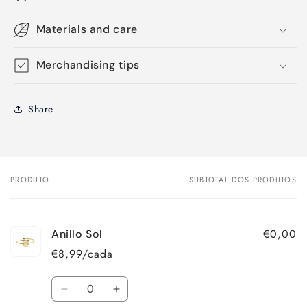
Materials and care
Merchandising tips
Share
PRODUTO
SUBTOTAL DOS PRODUTOS
O
seu
carrinho
€0,00
Anillo Sol
€8,99/cada
Quantidade
Diminuir
Aumentar