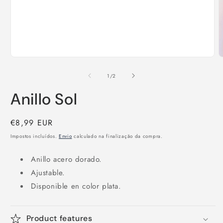
Abrir
A
conteúdo
c
multimédia
m
de
1
/
2
1
2
em
e
Anillo Sol
modal
m
Preço
€8,99 EUR
normal
Impostos incluídos.
Envio
calculado na finalização da compra.
Anillo acero dorado.
Ajustable.
Disponible en color plata.
Product features