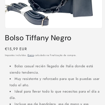
Abrir
conteúdo
Bolso Tiffany Negro
multimédia
1
em
modal
Preço
€15,99 EUR
normal
Impostos incluídos.
Envio
calculado na finalização da compra.
Bolso casual recién llegado de Italia donde está
siendo tendencia.
Muy resistente y reforzado para que lo puedas usar
todo el año.
Ideal para llevar todo lo que necesitas para el día a
día.
Incluye asa de bandolera, asa de mano y asa