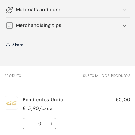
Materials and care
Merchandising tips
Share
PRODUTO
SUBTOTAL DOS PRODUTOS
O
seu
carrinho
€0,00
Pendientes Untic
€15,90/cada
Quantidade
Diminuir
Aumentar
a
a