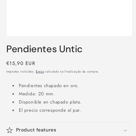
Abrir
conteúdo
Pendientes Untic
multimédia
1
em
modal
Preço
€15,90 EUR
normal
Impostos incluídos.
Envio
calculado na finalização da compra.
Pendientes chapado en oro.
Medida:
20
mm.
Disponible en chapado plata.
El precio corresponde al par.
Product features