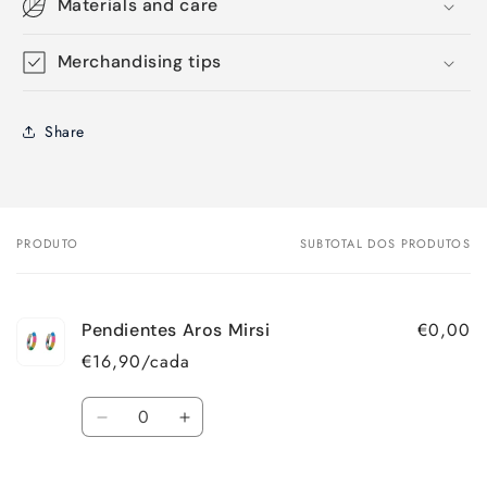
Materials and care
Merchandising tips
Share
PRODUTO
SUBTOTAL DOS PRODUTOS
O
seu
carrinho
€0,00
Pendientes Aros Mirsi
€16,90/cada
Quantidade
Diminuir
Aumentar
a
a
quantidade
quantidade