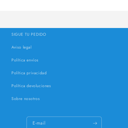
A
de
de
Default
Default
carregar...
Title
Title
SIGUE TU PEDIDO
Aviso legal
Política envíos
Política privacidad
Política devoluciones
Sobre nosotros
E-mail