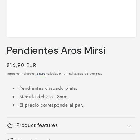
Abrir
conteúdo
Pendientes Aros Mirsi
multimédia
1
em
modal
Preço
€16,90 EUR
normal
Impostos incluídos.
Envio
calculado na finalização da compra.
Pendientes chapado plata.
Medida del aro 18mm.
El precio corresponde al par.
Product features