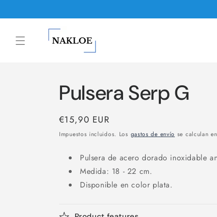
Ir
directamente
al contenido
Pulsera Serp G
Precio
€15,90 EUR
habitual
Impuestos incluidos. Los
gastos de envío
se calculan en
Pulsera de acero dorado inoxidable an
Medida: 18 - 22 cm.
Disponible en color plata.
Product features