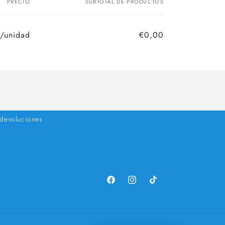
PRECIO
SUBTOTAL DE PRODUCTOS
/unidad
€0,00
 devoluciones
Facebook
Instagram
TikTok