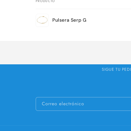
PRODUCTO
Tu
Pulsera Serp G
carrito
Cargando...
SIGUE TU PED
Correo electrónico