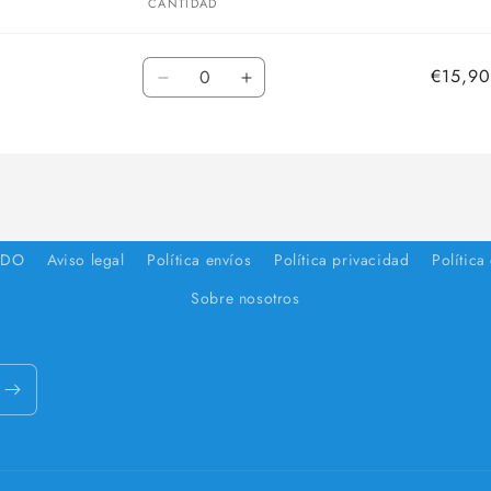
CANTIDAD
Cantidad
€15,90
Reducir
Aumentar
cantidad
cantidad
para
para
Default
Default
Title
Title
IDO
Aviso legal
Política envíos
Política privacidad
Política
Sobre nosotros