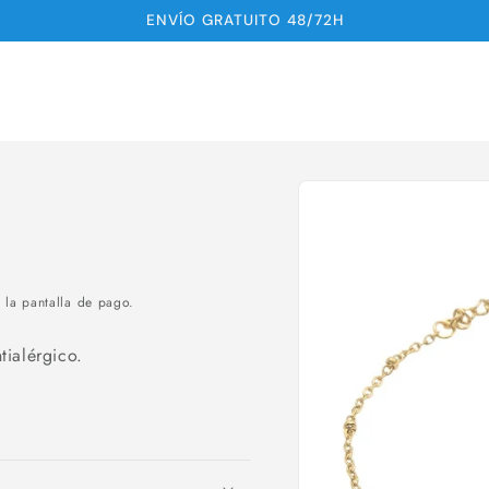
ENVÍO GRATUITO 48/72H
Ir
directamente
a la
información
del producto
 la pantalla de pago.
tialérgico.