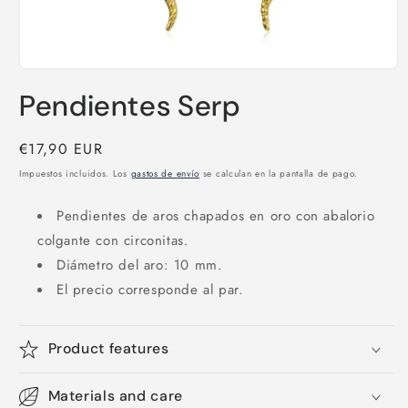
Abrir
elemento
Pendientes Serp
multimedia
1
en
una
Precio
€17,90 EUR
ventana
habitual
modal
Impuestos incluidos. Los
gastos de envío
se calculan en la pantalla de pago.
Pendientes de aros chapados en oro con abalorio
colgante con circonitas.
Diámetro del aro: 10 mm.
El precio corresponde al par.
Product features
Materials and care