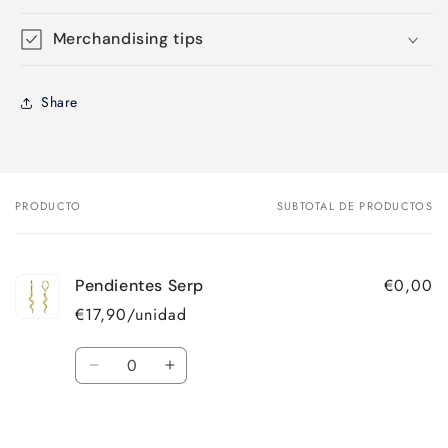
Merchandising tips
Share
PRODUCTO
SUBTOTAL DE PRODUCTOS
Tu
carrito
€0,00
Pendientes Serp
€17,90/unidad
Cantidad
Reducir
Aumentar
cantidad
cantidad
para
para
Cargando...
Default
Default