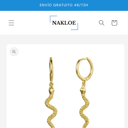
Ir
ENVÍO GRATUITO 48/72H
directamente
al contenido
Carrito
Ir
directamente
a la
información
del producto