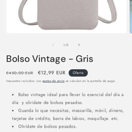
Abrir
A
elemento
e
multimedia
m
de
1
/
2
1
2
en
e
Bolso Vintage - Gris
una
u
ventana
v
modal
m
Precio
Precio
€12,99 EUR
€450,00 EUR
Oferta
habitual
de
Impuestos incluidos. Los
gastos de envío
se calculan en la pantalla de pago.
oferta
Bolso vintage ideal para llevar lo esencial del día a
día y olvídate de bolsos pesados.
Guarda lo que necesitas, mascarilla, móvil, dinero,
tarjetas de crédito, barra de labios, maquillaje. etc.
Olvídate de bolsos pesados.