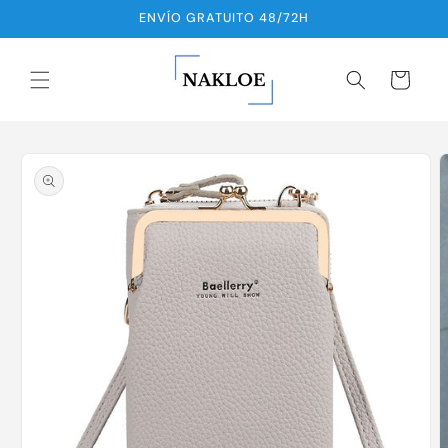
Ir
ENVÍO GRATUITO 48/72H
directamente
al contenido
Carrito
Ir
directamente
a la
información
del producto