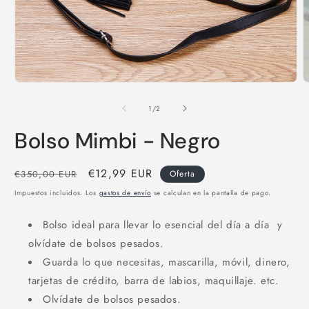
Abrir
A
elemento
e
multimedia
m
de
1
/
2
1
2
en
e
Bolso Mimbi - Negro
una
u
ventana
v
modal
m
Precio
Precio
€12,99 EUR
€350,00 EUR
Oferta
habitual
de
Impuestos incluidos. Los
gastos de envío
se calculan en la pantalla de pago.
oferta
Bolso ideal para llevar lo esencial del día a día y
olvídate de bolsos pesados.
Guarda lo que necesitas, mascarilla, móvil, dinero,
tarjetas de crédito, barra de labios, maquillaje. etc.
Olvídate de bolsos pesados.