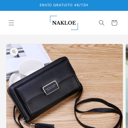
Ir
ENVÍO GRATUITO 48/72H
directamente
al contenido
Carrito
Ir
directamente
a la
información
del producto