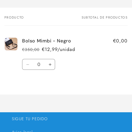
PRODUCTO
SUBTOTAL DE PRODUCTOS
Tu
carrito
€0,00
Bolso Mimbi - Negro
€12,99/unidad
€350,00
Precio
Precio
habitual
de
Cantidad
oferta
Reducir
Aumentar
cantidad
cantidad
para
para
Cargando...
Default
Default
Title
Title
SIGUE TU PEDIDO