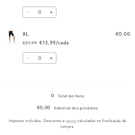
normal
de
Quantidade
saldo
Diminuir
Aumentar
a
a
quantidade
quantidade
€0,00
XL
de
de
L
L
€13,99/cada
€21,99
Preço
Preço
normal
de
Quantidade
saldo
Diminuir
Aumentar
a
a
quantidade
quantidade
A
de
de
XL
XL
carregar...
0
Total de itens
€0,00
Subtotal dos produtos
Impostos incluídos. Descontos e
envio
calculados na finalização da
compra.