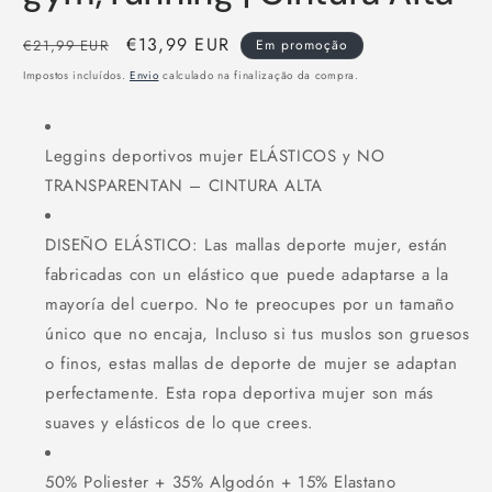
Preço
Preço
€13,99 EUR
€21,99 EUR
Em promoção
normal
de
Impostos incluídos.
Envio
calculado na finalização da compra.
saldo
Leggins deportivos mujer ELÁSTICOS y NO
TRANSPARENTAN – CINTURA ALTA
DISEÑO ELÁSTICO: Las mallas deporte mujer, están
fabricadas con un elástico que puede adaptarse a la
mayoría del cuerpo. No te preocupes por un tamaño
único que no encaja, Incluso si tus muslos son gruesos
o finos, estas mallas de deporte de mujer se adaptan
perfectamente. Esta ropa deportiva mujer son más
suaves y elásticos de lo que crees.
50% Poliester + 35% Algodón + 15% Elastano