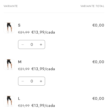
VARIANTE
VARIANTE TOTAL
O
seu
carrinho
€0,00
S
€13,99/cada
€21,99
Preço
Preço
normal
de
Quantidade
saldo
Diminuir
Aumentar
a
a
quantidade
quantidade
€0,00
M
de
de
S
S
€13,99/cada
€21,99
Preço
Preço
normal
de
Quantidade
saldo
Diminuir
Aumentar
a
a
quantidade
quantidade
€0,00
L
de
de
M
M
€13,99/cada
€21,99
Preço
Preço