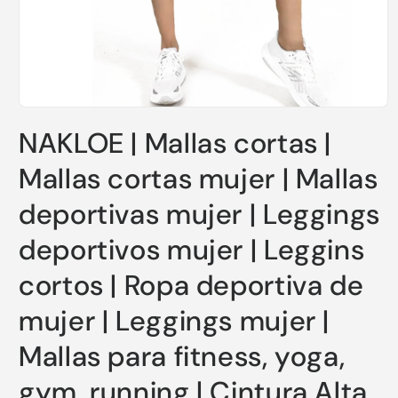
Abrir
conteúdo
NAKLOE | Mallas cortas |
multimédia
1
em
Mallas cortas mujer | Mallas
modal
deportivas mujer | Leggings
deportivos mujer | Leggins
cortos | Ropa deportiva de
mujer | Leggings mujer |
Mallas para fitness, yoga,
gym, running | Cintura Alta